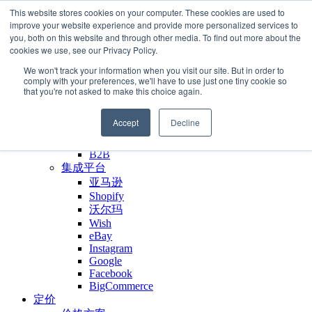
This website stores cookies on your computer. These cookies are used to
🔥 Shopify大中华区巡回路演火热报名中🔥
improve your website experience and provide more personalized services to
you, both on this website and through other media. To find out more about the
cookies we use, see our Privacy Policy.
解决方案
We won't track your information when you visit our site. But in order to
comply with your preferences, we'll have to use just one tiny cookie so
我们的服务
that you're not asked to make this choice again.
电商履约
卡车派送
Accept
Decline
卫星仓
增值服务
B2B
集成平台
亚马逊
Shopify
沃尔玛
Wish
eBay
Instagram
Google
Facebook
BigCommerce
定价